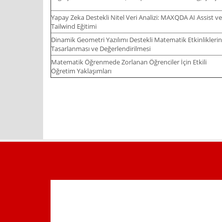
Yapay Zeka Destekli Nitel Veri Analizi: MAXQDA AI Assist ve
Tailwind Eğitimi
Dinamik Geometri Yazılımı Destekli Matematik Etkinliklerin
Tasarlanması ve Değerlendirilmesi
Matematik Öğrenmede Zorlanan Öğrenciler İçin Etkili
Öğretim Yaklaşımları