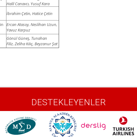
Halil Canavcı, Yusuf Kara
İbrahim Çetin, Hatice Çetin
in
Ercan Atasoy, Neslihan Uzun,
Yavuz Karpuz
Gönül Güneş, Tunahan
Filiz,
Zeliha Kılıç, Beyzanur Şat
DESTEKLEYENLER