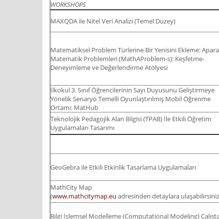
WORKSHOPS
MAXQDA ile Nitel Veri Analizi (Temel Düzey)
Matematiksel Problem Türlerine Bir Yenisini Ekleme: Aparat
Matematik Problemleri (MathAProblem-s): Keşfetme-
Deneyimleme ve Değerlendirme Atölyesi
İlkokul 3. Sınıf Öğrencilerinin Sayı Duyusunu Geliştirmeye
Yönelik Senaryo Temelli Oyunlaştırılmış Mobil Öğrenme
Ortamı: MatHub
Teknolojik Pedagojik Alan Bilgisi (TPAB) İle Etkili Öğretim
Uygulamaları Tasarımı
GeoGebra ile Etkili Etkinlik Tasarlama Uygulamaları
MathCity Map
(
www.mathcitymap.eu
adresinden detaylara ulaşabilirsiniz
Bilgi İşlemsel Modelleme (Computational Modeling) Çalışta