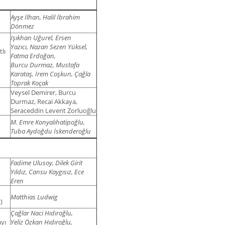
Ayşe İlhan, Halil İbrahim
Dönmez
Işıkhan Uğurel, Ersen
Yazıcı,
Nazan Sezen Yüksel,
lı
Fatma Erdoğan,
Burcu Durmaz, Mustafa
Karataş,
İrem Coşkun, Çağla
Toprak Koçak
Veysel Demirer, Burcu
Durmaz, Recai Akkaya,
Seraceddin Levent Zorluoğlu
M. Emre Konyalıhatipoğlu,
Tuba Aydoğdu İskenderoğlu
Fadime Ulusoy, Dilek Girit
Yıldız, Cansu Kaygısız, Ece
Eren
Matthias Ludwig
)
Çağlar Naci Hıdıroğlu,
yı
Yeliz Özkan Hıdıroğlu,